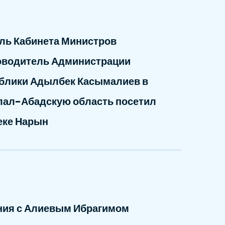
ель Кабинета Министров
оводитель Администрации
блики Адылбек Касымалиев в
алал-Абадскую область посетил
еке Нарын
ния с Алиевым Ибрагимом