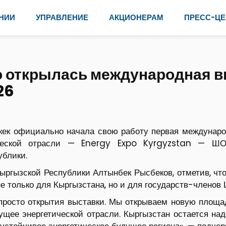
НИИ
УПРАВЛЕНИЕ
АКЦИОНЕРАМ
ПРЕСС-ЦЕ
 открылась международная в
26
шкек официально начала свою работу первая междунаро
ической отрасли — Energy Expo Kyrgyzstan — ШОС
ублики.
ыргызской Республики Алтынбек Рысбеков, отметив, чт
не только для Кыргызстана, но и для государств-членов
росто открытия выставки. Мы открываем новую площад
дущее энергетической отрасли. Кыргызстан остается на