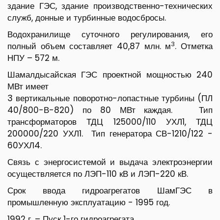
здание ГЭС, здание производственно-технических
служб, донные и турбинные водосбросы.
Водохранилище суточного регулирования, его
3
полный объем составляет 40,87 млн. м
. Отметка
НПУ – 572 м.
Шамалдысайская ГЭС проектной мощностью 240
МВт имеет
3 вертикальные поворотно-лопастные турбины (ПЛ
40/800-В-820) по 80 МВт каждая. Тип
трансформаторов ТДЦ 125000/110 УХЛ1, ТДЦ
200000/220 УХЛ1. Тип генератора СВ-1210/122 -
60УХЛ4.
Связь с энергосистемой и выдача электроэнергии
осуществляется по ЛЭП-110 кВ и ЛЭП-220 кВ.
Срок ввода гидроагрегатов ШамГЭС в
промышленную эксплуатацию - 1995 год.
1992 г. – Пуск 1-го гидроагрегата.