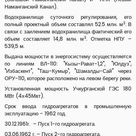
Наманганский Канал).
Водохранилище суточного регулирования, его
3
полный проектный объем составлял 52.5 млн. м
. В
связи с заилением водохранилища фактический его
3
объем составляет 14,8 млн. м
. Отметка НПУ –
539,5 м.
Выдача мощности в энергосистему осуществляется
по линиям ВЛ-110: "Кызы-Рават-1,2", "Юлдуз",
"Избаскент", "Таш-Кумыр", "Шамалды-Сай" через
ОРУ-110, которое расположено на левом берегу реки.
Установленная мощность Учкуpганской ГЭС 180
МВт (4х45Мвт).
Срок ввода гидроагрегатов в промышленную
эксплуатацию - 1962 год.
30.12.1961г. – Пуск 1-го гидроагрегата.
03.06.1962 г. – Пуск 2-го гидроагрегата.