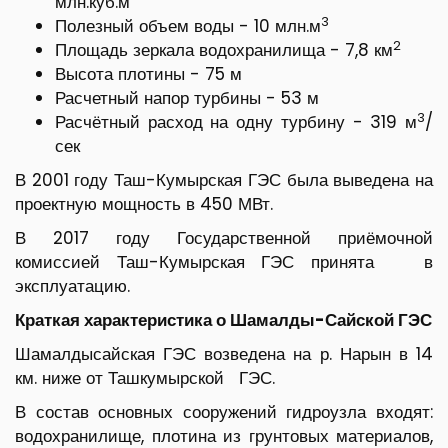
млн.куб.м
3
Полезный объем воды - 10 млн.м
2
Площадь зеркала водохранилища - 7,8 км
Высота плотины - 75 м
Расчетный напор турбины - 53 м
3
Расчётный расход на одну турбину - 319 м
/
сек
В 2001 году Таш-Кумырская ГЭС была выведена на
проектную мощность в 450 МВт.
В 2017 году Государственной приёмочной
комиссией Таш-Кумырская ГЭС принята в
эксплуатацию.
Краткая характеристика о Шамалды-Сайской ГЭС
Шамалдысайская ГЭС возведена на р. Нарын в 14
км. ниже от Ташкумырской ГЭС.
В состав основных сооружений гидроузла входят:
водохранилище, плотина из грунтовых материалов,