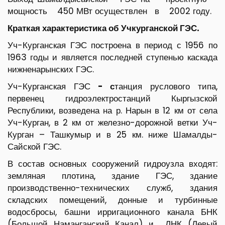
мощность 450 МВт осуществлен в 2002 году.
Краткая характеристика об Учкурганской ГЭС.
Уч-Курганская ГЭС построена в период с 1956 по
1963 годы и является последней ступенью каскада
нижненарынских ГЭС.
Уч-Курганская ГЭС
- с
танция руслового типа,
первенец гидроэлектростанций Кыргызской
Республики, возведена на р. Нарын в 12 км от села
Уч-Курган, в 2 км от железно-дорожной ветки Уч-
Курган – Ташкумыр и в 25 км. ниже Шамалды-
Сайской ГЭС.
В состав основных сооружений гидроузла входят:
земляная плотина, здание ГЭС, здание
производственно-технических служб, здания
складских помещений, донные и турбинные
водосбросы, башни ирригационного канала БНК
(Большой Наманганский Канал) и ЛНК (Левый