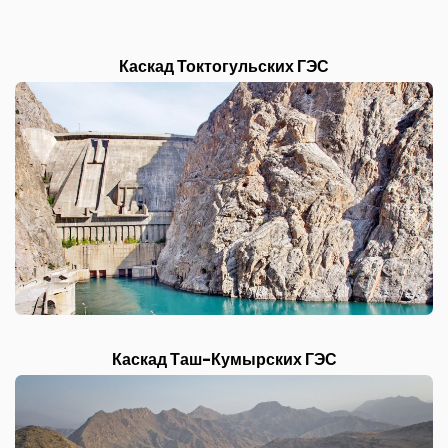
Каскад Токтогульских ГЭС
Каскад Таш-Кумырских ГЭС