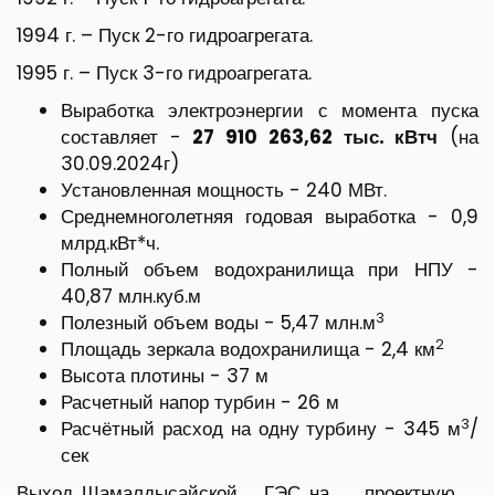
1994 г. – Пуск 2-го гидроагрегата.
1995 г. – Пуск 3-го гидроагрегата.
Выработка электроэнергии с момента пуска
составляет -
27 910 263,62 тыс. кВтч
(на
30.09.2024г)
Установленная мощность - 240 МВт.
Среднемноголетняя годовая выработка - 0,9
млрд.кВт*ч.
Полный объем водохранилища при НПУ -
40,87 млн.куб.м
3
Полезный объем воды - 5,47 млн.м
2
Площадь зеркала водохранилища - 2,4 км
Высота плотины - 37 м
Расчетный напор турбин - 26 м
3
Расчётный расход на одну турбину - 345 м
/
сек
Выход Шамалдысайской ГЭС на проектную