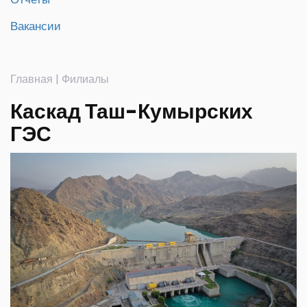
Вакансии
Главная
|
Филиалы
Каскад Таш-Кумырских
ГЭС