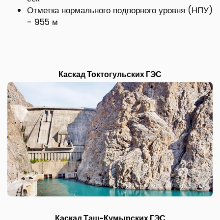
Отметка нормального подпорного уровня (НПУ)
- 955 м
Каскад Токтогульских ГЭС
Каскад Таш-Кумырских ГЭС